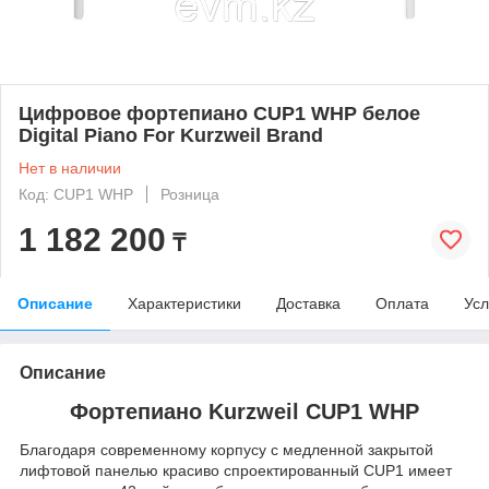
Цифровое фортепиано CUP1 WHP белое
Digital Piano For Kurzweil Brand
Нет в наличии
Код: CUP1 WHP
Розница
1 182 200
₸
Описание
Характеристики
Доставка
Оплата
Усл
Описание
Фортепиано Kurzweil CUP1 WHP
Благодаря современному корпусу с медленной закрытой
лифтовой панелью красиво спроектированный CUP1 имеет