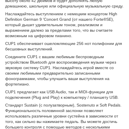
высоту около 42 дюймов и будет дополнять любую
домашнюю, школьную или официальную музыкальную среду.
Наслаждайтесь выступлением с немецким концертом High
Definition German 9 'Concert Grand (от нашего Forte®SE),
который дышит удивительным тоном, реализмом и
выражением далеко за пределами того, что вы считаете
возможным на цифровом пианино.
CUP1 обеспечивает ошеломляющие 256 нот полифонии для
бесшовных выступлений.
Соедините CUP1 с вашим любимым беспроводным
устройством Bluetooth для воспроизведения музыки через
звуковую систему CUP1. Наслаждайтесь игрой вместе со
своими любимыми предварительно записанными
фонограммами, чтобы улучшить ваши выступления на
фортепиано.
CUP1 предлагает как USB Audio, так и MIDI-функции для
подключения (Plug and Play) к компьютеру / планшету USB.
Стандарт Sustain (с полузатворным), Sostenuto и Soft Pedals.
Функциональность половинной заслонки позволяет
использовать различные уровни сустейна в зависимости от
того, как сильно вы нажимаете педаль. Вы можете достичь
большего контроля с помощью методов с несколькими