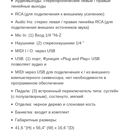
Аудиовыходы: стереофонические левые / правые
линейные выходы
RCA (для подключения к внешнему усилению)
Audio Ins: стерео левая / правая линейка RCA (для
подключения внешних источников звука)
Mic In: (1) Вход 1/4 "Hi-Z
Наушники: (2) стереонаушники 1/4 "
MIDI I / O: через USB
USB: (1) порт; Функция «Plug and Play» USB
позволяет аудио и
MIDI через USB для подключения к / из внешнего
компьютерного секвенсора; нет необходимости в
программном обеспечении
Педали: (3) встроенный переключатель типа: сустейн
(с полузатворным), состенуто, мягкий
Отделка: черное дерево и слоновая кость
Банкетка: входит в комплект
Габаритные размеры:
41,6 "(H) x 56,4" (W) x 16,6 "(D)