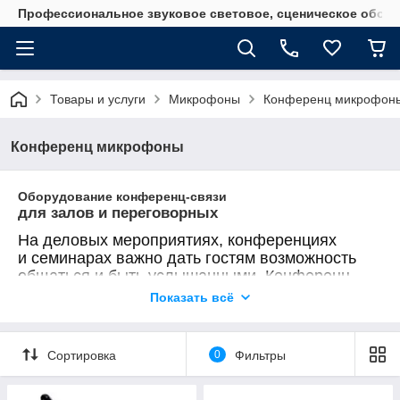
Профессиональное звуковое световое, сценическое обору
Товары и услуги
Микрофоны
Конференц микрофон
Конференц микрофоны
Оборудование конференц-связи
для залов и переговорных
На деловых мероприятиях, конференциях
и семинарах важно дать гостям возможность
общаться и быть услышанными. Конференц-
связь имеет множество сфер применения,
Показать всё
помогает людям находить общий язык
и объединяться для решения важных задач.
Для конференц-залов, залов заседаний
Сортировка
0
Фильтры
и переговорных комнат конференц-системы
точно не менее важны, чем системы