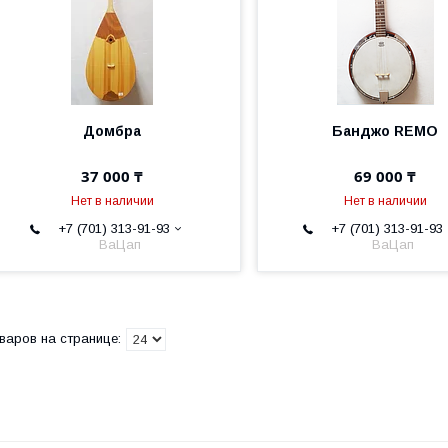
Домбра
Банджо REMO
37 000 ₸
69 000 ₸
Нет в наличии
Нет в наличии
+7 (701) 313-91-93
+7 (701) 313-91-93
ВаЦап
ВаЦап