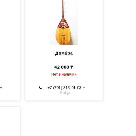
Домбра
42 000 ₸
Нет в наличии
+7 (701) 313-91-93
ВаЦап