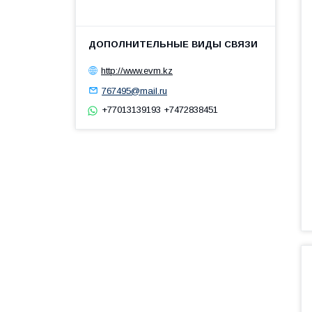
http://www.evm.kz
767495@mail.ru
+77013139193 +7472838451