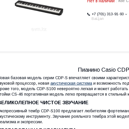
Нет в наличии
Код:
C
+7 (701) 313-91-93
ВаЦап
Пианино Casio CD
овая базовая модель серии CDP-S впечатляет своими характерист
вуковой процессор, новая
акустическая система
и возможность под
роме того, модель CDP-S100 невероятно легкая и может работать
тойки CS-46 портативная модель легко превращается в стильный 
ВЕЛИКОЛЕПНОЕ ЧИСТОЕ ЗВУЧАНИЕ
кспрессивный тембр CDP-S100 предлагает любителям фортепианн
кустическому инструменту. Звучание рояльного тембра этой мод
еализма и экспрессии.