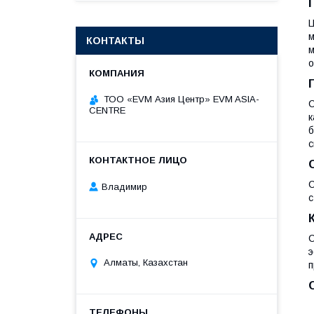
Ц
м
КОНТАКТЫ
м
о
ТОО «EVM Азия Центр» EVM ASIA-
C
CENTRE
к
б
с
C
Владимир
с
С
э
Алматы, Казахстан
п