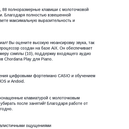
, 88 полноразмерные клавиши с молоточковой
ти. Благодаря полностью взвешенной
учаете максимальную выразительность и
ал! Вы оцените высокую нюансировку звука, так
процессор создан на базе AiX. Он обеспечивает
меру сэмплы (10), поддержку входящего аудио
в Chordana Play для Piano.
вления цифровыми фортепиано CASIO и обучением
lOS и Andoid.
 оснащенные клавиатурой с молоточковым
 убирать после занятий! Благодаря работе от
угодно.
 реалистичными ощущениями