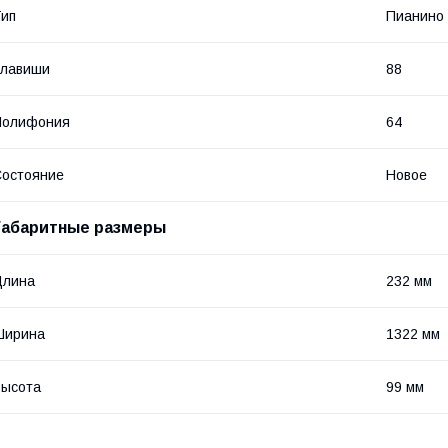
ип
Пианино
Клавиши
88
Полифония
64
остояние
Новое
Габаритные размеры
Длина
232 мм
Ширина
1322 мм
Высота
99 мм