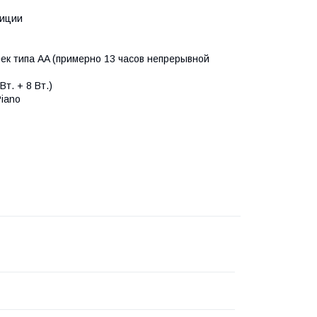
зиции
ек типа AA (примерно 13 часов непрерывной
т. + 8 Вт.)
iano