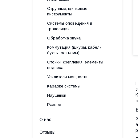
Струнные, щипковые
инструменты
Системы оповещения и
трансляции
Обработка звука
Коммутация (шнуры, кабели,
бухты, разъемы)
Стойки, крепления, элементы
подвеса.
Усилители мощности
Н
Караоке системы
з
К
Наушники
с
Разное
Э
О нас
а
р
Отзывы