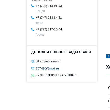
+7 (701) 313-91-93
ВаЦап
+7 (747) 283-84-51
Tele2
+7 (727) 317-10-44
Город
http://www.evm.kz
Х
767495@mail.ru
+77013139193 +7472838451
П