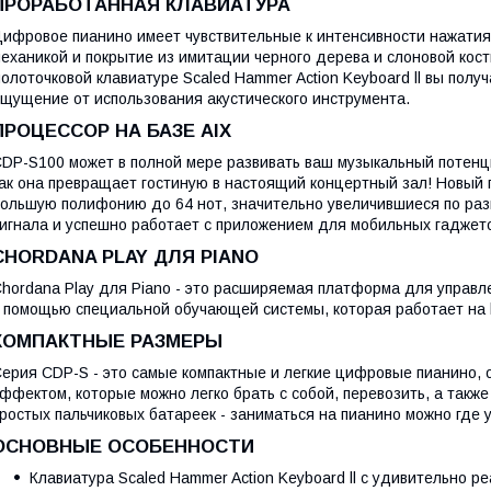
ПРОРАБОТАННАЯ КЛАВИАТУРА
ифровое пианино имеет чувствительные к интенсивности нажатия
еханикой и покрытие из имитации черного дерева и слоновой кос
олоточковой клавиатуре Scaled Hammer Action Keyboard ll вы пол
щущение от использования акустического инструмента.
ПРОЦЕССОР НА БАЗЕ AIX
DP-S100 может в полной мере развивать ваш музыкальный потенци
ак она превращает гостиную в настоящий концертный зал! Новый 
ольшую полифонию до 64 нот, значительно увеличившиеся по раз
игнала и успешно работает с приложением для мобильных гаджето
CHORDANA PLAY ДЛЯ PIANO
hordana Play для Piano - это расширяемая платформа для упра
 помощью специальной обучающей системы, которая работает на 
КОМПАКТНЫЕ РАЗМЕРЫ
ерия CDP-S - это самые компактные и легкие цифровые пианино,
ффектом, которые можно легко брать с собой, перевозить, а также
ростых пальчиковых батареек - заниматься на пианино можно где 
ОСНОВНЫЕ ОСОБЕННОСТИ
Клавиатура Scaled Hammer Action Keyboard ll с удивительно