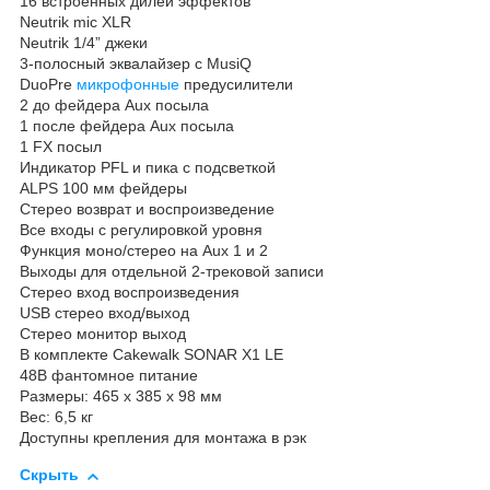
16 встроенных дилей эффектов
Neutrik mic XLR
Neutrik 1/4” джеки
3-полосный эквалайзер с MusiQ
DuoPre
микрофонные
предусилители
2 до фейдера Aux посыла
1 после фейдера Aux посыла
1 FX посыл
Индикатор PFL и пика с подсветкой
ALPS 100 мм фейдеры
Стерео возврат и воспроизведение
Все входы с регулировкой уровня
Функция моно/стерео на Aux 1 и 2
Выходы для отдельной 2-трековой записи
Стерео вход воспроизведения
USB стерео вход/выход
Стерео монитор выход
В комплекте Cakewalk SONAR X1 LE
48В фантомное питание
Размеры: 465 х 385 х 98 мм
Вес: 6,5 кг
Доступны крепления для монтажа в рэк
Скрыть