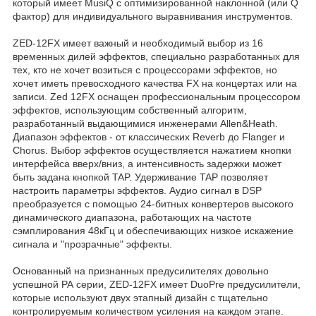
который имеет MusiQ с оптимизированной наклонной (или Q
фактор) для индивидуального выравнивания инструментов.
ZED-12FX имеет важный и необходимый выбор из 16
временных дилей эффектов, специально разработанных для
тех, кто не хочет возиться с процессорами эффектов, но
хочет иметь превосходного качества FX на концертах или на
записи. Zed 12FX оснащен профессиональным процессором
эффектов, использующим собственный алгоритм,
разработанный выдающимися инженерами Allen&Heath.
Диапазон эффектов - от классических Reverb до Flanger и
Chorus. Выбор эффектов осуществляется нажатием кнопки
интерфейса вверх/вниз, а интенсивность задержки может
быть задана кнопкой TAP. Удерживание TAP позволяет
настроить параметры эффектов. Аудио сигнал в DSP
преобразуется с помощью 24-битных конвертеров высокого
динамического диапазона, работающих на частоте
сэмплирования 48кГц и обеспечивающих низкое искажение
сигнала и "прозрачные" эффекты.
Основанный на признанных предусилителях довольно
успешной РА серии, ZED-12FX имеет DuoPre предусилители,
которые используют двух этапный дизайн с тщательно
контролируемым количеством усиления на каждом этапе.