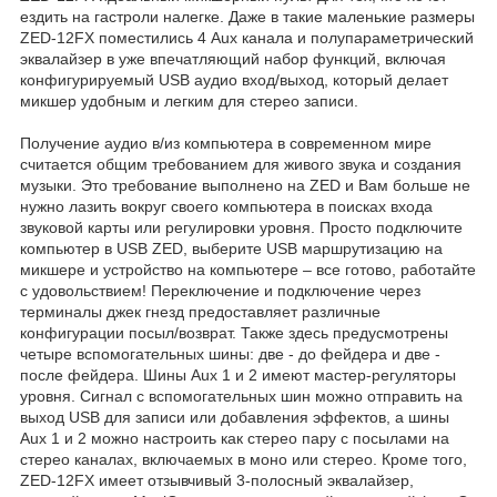
ездить на гастроли налегке. Даже в такие маленькие размеры
ZED-12FX поместились 4 Aux канала и полупараметрический
эквалайзер в уже впечатляющий набор функций, включая
конфигурируемый USB аудио вход/выход, который делает
микшер удобным и легким для стерео записи.
Получение аудио в/из компьютера в современном мире
считается общим требованием для живого звука и создания
музыки. Это требование выполнено на ZED и Вам больше не
нужно лазить вокруг своего компьютера в поисках входа
звуковой карты или регулировки уровня. Просто подключите
компьютер в USB ZED, выберите USB маршрутизацию на
микшере и устройство на компьютере – все готово, работайте
с удовольствием! Переключение и подключение через
терминалы джек гнезд предоставляет различные
конфигурации посыл/возврат. Также здесь предусмотрены
четыре вспомогательных шины: две - до фейдера и две -
после фейдера. Шины Aux 1 и 2 имеют мастер-регуляторы
уровня. Сигнал с вспомогательных шин можно отправить на
выход USB для записи или добавления эффектов, а шины
Aux 1 и 2 можно настроить как стерео пару с посылами на
стерео каналах, включаемых в моно или стерео. Кроме того,
ZED-12FX имеет отзывчивый 3-полосный эквалайзер,