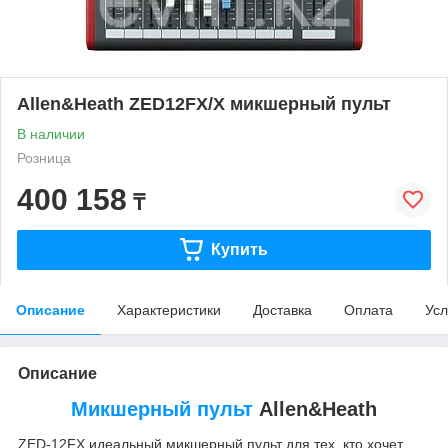
Allen&Heath ZED12FX/X микшерный пульт
В наличии
Розница
400 158
₸
Купить
Описание
Характеристики
Доставка
Оплата
Усл
Описание
Микшерный пульт
Allen&Heath
ZED-12FX идеальный микшерный пульт для тех, кто хочет