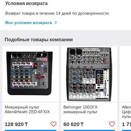
Условия возврата
Возврат товара в течение 14 дней по договоренности
Все условия возврата
Подобные товары компании
Микшерный пульт
Behringer 1002FX
Alle
Allen&Heath ZED-6FX/X
микшерный пульт
Циф
пуль
128 920
60 620
1 7
₸
₸