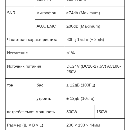
SNR
микрофон
≥74db (Maximum)
AUX, EMC
≥80dB (Maximum)
Частотная характеристика
80Гц-15кГц (± 3 дБ)
Искажение
≤1%
Источник питания
DC24V (DC20-27.5V) AC180-
250V
тон
бас
± 12дБ (100Гц)
утроить
± 12дБ (10кГц)
потребляемая мощность
800W
150W
Размер (Ш × В × L)
200 × 190 × 44мм