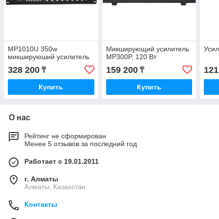
MP1010U 350w
Микширующий усилитель
Усил
микшируюший усилитель
MP300P, 120 Вт
328 200
159 200
121
₸
₸
Купить
Купить
О нас
Рейтинг не сформирован
Менее 5 отзывов за последний год
Работает с 19.01.2011
г. Алматы
Алматы, Казахстан
Контакты