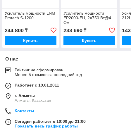
Усилитель мощности LNM
Усилитель мощности
Усил
Protech S-1200
EP2000-EU, 2×750 Вт@4
212U
Ом
244 800
233 690
143
₸
₸
Купить
Купить
О нас
Рейтинг не сформирован
Менее 5 отзывов за последний год
Работает с 19.01.2011
г. Алматы
Алматы, Казахстан
Контакты
Сегодня работает с 10:00 до 21:00
Показать весь график работы