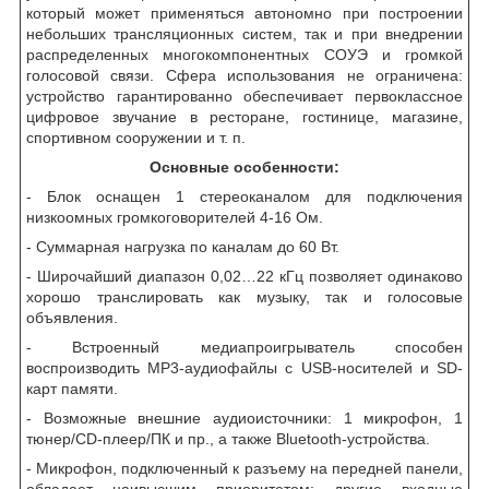
который может применяться автономно при построении
небольших трансляционных систем, так и при внедрении
распределенных многокомпонентных СОУЭ и громкой
голосовой связи. Сфера использования не ограничена:
устройство гарантированно обеспечивает первоклассное
цифровое звучание в ресторане, гостинице, магазине,
спортивном сооружении и т. п.
Основные особенности:
- Блок оснащен 1 стереоканалом для подключения
низкоомных громкоговорителей 4-16 Ом.
- Суммарная нагрузка по каналам до 60 Вт.
- Широчайший диапазон 0,02…22 кГц позволяет одинаково
хорошо транслировать как музыку, так и голосовые
объявления.
- Встроенный медиапроигрыватель способен
воспроизводить МР3-аудиофайлы с
USB
-носителей и
SD
-
карт памяти.
- Возможные внешние аудиоисточники: 1 микрофон, 1
тюнер/CD-плеер/ПК и пр., а также
Bluetooth
-устройства.
- Микрофон, подключенный к разъему на передней панели,
обладает наивысшим приоритетом; другие входные