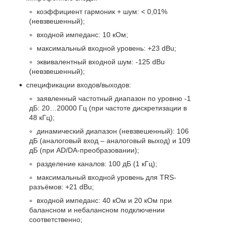
коэффициент гармоник + шум: < 0,01%
(невзвешенный);
входной импеданс: 10 кОм;
максимальный входной уровень: +23 dBu;
эквивалентный входной шум: -125 dBu
(невзвешенный);
спецификации входов/выходов:
заявленный частотный диапазон по уровню -1
дБ: 20…20000 Гц (при частоте дискретизации в
48 кГц);
динамический диапазон (невзвешенный): 106
дБ (аналоговый вход – аналоговый выход) и 109
дБ (при AD/DA-преобразовании);
разделение каналов: 100 дБ (1 кГц);
максимальный входной уровень для TRS-
разъёмов: +21 dBu;
входной импеданс: 40 кОм и 20 кОм при
балансном и небалансном подключении
соответственно;