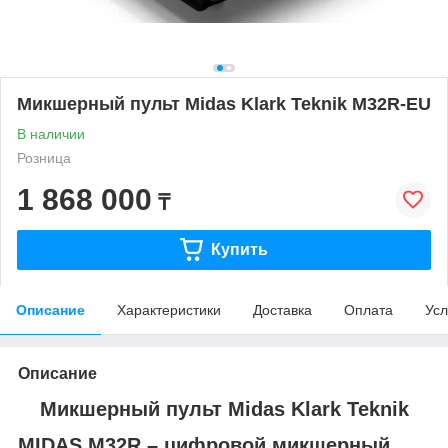
Микшерный пульт Midas Klark Teknik M32R-EU
В наличии
Розница
1 868 000
₸
Купить
Описание
Характеристики
Доставка
Оплата
Усл
Описание
Микшерный пульт Midas Klark Teknik
MIDAS M32R – цифровой микшерный