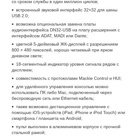
со сроком службы в один миллион циклов;
встроенный звуковой интерфейс 32×32 для шины
USB 2.0;
возможна опциональная замена платы
аудиоинтерфейса DN32-USB на плату расширения с
интерфейсом ADAT, MADI или Dante;
цветной 5-дюймовый ЖК-дисплей с разрешением
800 × 480 пикселей, хорошо читаемый при ярком
дневном свете;
18-сегментный индикатор уровня сигнала рядом с
дисплеем;
совместимость с протоколами Mackie Control и HUI;
для удалённого управления консолью можно
использовать ПК либо Mac, подключенный через
беспроводную сеть или Ethernet-кабель;
также возможно дистанционное управление с
помощью iOS-устройств (iPad, iPhone и iPod Touch) или
смартфона / планшета на Android;
пульт выполнен в алюминиевом корпусе с прочной
стальной рамой;