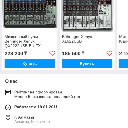
Микшерный пульт
Behringer Xenyx
Микш
Behringer Xenyx
X1622USB
Klar
QX2222USB-EU FX-
процессор Klark Teknik
228 200
185 500
2 1
₸
₸
Купить
Купить
О нас
Рейтинг не сформирован
Менее 5 отзывов за последний год
Работает с 19.01.2011
г. Алматы
Алматы, Казахстан