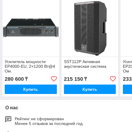
Усилитель мощности
SST112P Активная
Уси
EP4000-EU, 2×1200 Вт@4
акустическая система
EP2
Ом.
Ом
280 600
215 150
233
₸
₸
Купить
Купить
О нас
Рейтинг не сформирован
Менее 5 отзывов за последний год