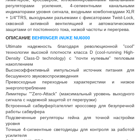
регуляторами усиления, 4-сегментными канальными
индикаторами уровня сигнала, входными комбогнездами XLR
+ 1/4"TRS, выходными разъемами с фиксаторами Twist-Lock,
сквозной активной вентилящией и автоматическими
защитами от постоянного тока, низкой частоты и перегрева.
ОПИСАНИЕ
BEHRINGER iNUKE NU6000
Ultimate надежность благодаря революционной "cool"
технологии высокой плотности класса D (cool-running High-
Density Class-D technology) c "почти нулевым" тепловым
накоплением
Высокоэффективный импульсный источник питания для
бесшумного звуковоспроизведения
Превосходные переходные характеристики и низкое
энергопотребление
Лимитеры ""Zero-Attack" (максимальный уровень выходного
сигнала с надежной защитой от перегрузки)
Встроенный сабвуфер/сателлит кроссовер для безупречной
работы сабвуфера
Подсвеченные регуляторы гейна для точной настройки
уровня
Точные 4-сигментные светодиоды для контроля за работой
усилителя