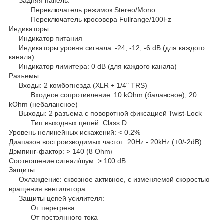
Задняя панель:
Переключатель режимов Stereo/Mono
Переключатель кросовера Fullrange/100Hz
Индикаторы
Индикатор питания
Индикаторы уровня сигнала: -24, -12, -6 dB (для каждого
канала)
Индикатор лимитера: 0 dB (для каждого канала)
Разъемы
Входы: 2 комбогнезда (XLR + 1/4" TRS)
Входное сопротивление: 10 kOhm (балансное), 20
kOhm (небалансное)
Выходы: 2 разъема с поворотной фиксацией Twist-Lock
Тип выходных цепей: Class D
Уровень нелинейных искажений: < 0.2%
Диапазон воспроизводимых частот: 20Hz - 20kHz (+0/-2dB)
Дэмпинг-фактор: > 140 (8 Ohm)
Соотношение сигнал/шум: > 100 dB
Защиты
Охлаждение: сквозное активное, с изменяемой скоростью
вращения вентилятора
Защиты цепей усилителя:
От перегрева
От постоянного тока