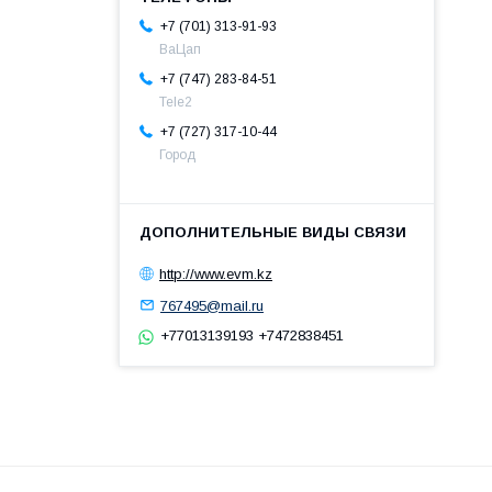
+7 (701) 313-91-93
ВаЦап
+7 (747) 283-84-51
Tele2
+7 (727) 317-10-44
Город
http://www.evm.kz
767495@mail.ru
+77013139193 +7472838451