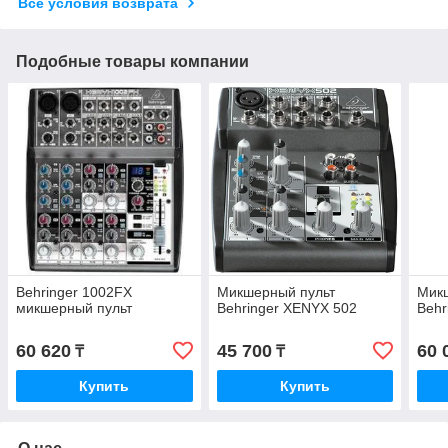
Все условия возврата
Подобные товары компании
Behringer 1002FX
Микшерный пульт
Мик
микшерный пульт
Behringer XENYX 502
Behr
60 620
45 700
60 
₸
₸
Купить
Купить