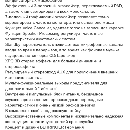
конденсаторных микрофонов
Эффективный 3-полосный эквалайзер, переключаемый PAD,
а также клип светодиоды на всех моноканалах
7-полосный графический эквалайзер позволяет точно
корректировать частоты монитора, или основноно микса
Функция Voice Canceller, удаляет голос из записи для караоке
Функция Speaker Processing регулирует частотные
характеристики акустических систем
Standby переключатель отключает все микрофонные каналы
ввода во время перерывов, в то время как фоновая музыка
осуществляется через CD/Tape вход
XPQ 3D стерео эффект- для большей динамики и
стереоэффекта
Регулируемый стереовход AUX для подключения внешних
источников сигнала
Мульти-функциональные выходы предусилителя для
дополнительной "гибкости"
Внутренний импульсный блок питания, бесшумное
звуковоспроизведение, превосходные переходные
характеристики и очень низкий расход энергии
В комплекте: скобы под рэковую стойку
Высококачественные компоненты и исключительно надежная
конструкция гарантируют долгий срок службы
Концепт и дизайн BEHRINGER Германия