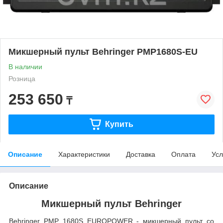
Микшерный пульт Behringer PMP1680S-EU
В наличии
Розница
253 650
₸
Купить
Описание
Характеристики
Доставка
Оплата
Усл
Описание
Микшерный пульт Behringer
Behringer PMP 1680S EUROPOWER - микшерный пульт со