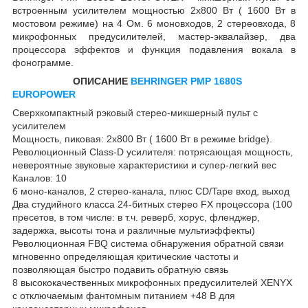
встроенным усилителем мощностью 2х800 Вт ( 1600 Вт в
мостовом режиме) на 4 Ом. 6 моновходов, 2 стереовхода, 8
микрофонных предусилителей, мастер-эквалайзер, два
процессора эффектов и функция подавления вокала в
фонограмме.
ОПИСАНИЕ
BEHRINGER PMP 1680S
EUROPOWER
Сверхкомпактный рэковый стерео-микшерный пульт с
усилителем
Мощность, пиковая: 2х800 Вт ( 1600 Вт в режиме bridge).
Революционный Class-D усилителя: потрясающая мощность,
невероятные звуковые характеристики и супер-легкий вес
Каналов: 10
6 моно-каналов, 2 стерео-канала, плюс CD/Tape вход, выход
Два студийного класса 24-битных стерео FX процессора (100
пресетов, в том числе: в т.ч. реверб, хорус, фленджер,
задержка, высоты тона и различные мультиэффекты)
Революционная FBQ система обнаружения обратной связи
мгновенно определяющая критические частоты и
позволяющая быстро подавить обратную связь
8 высококачественных микрофонных предусилителей XENYX
с отключаемым фантомным питанием +48 В для