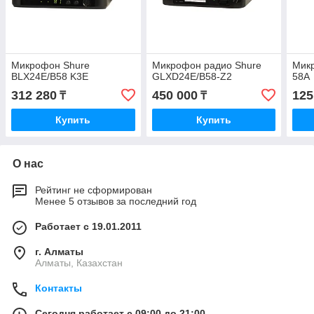
Микрофон Shure
Микрофон радио Shure
Мик
BLX24E/B58 K3E
GLXD24E/B58-Z2
58A
312 280
450 000
125
₸
₸
Купить
Купить
О нас
Рейтинг не сформирован
Менее 5 отзывов за последний год
Работает с 19.01.2011
г. Алматы
Алматы, Казахстан
Контакты
Сегодня работает с 09:00 до 21:00