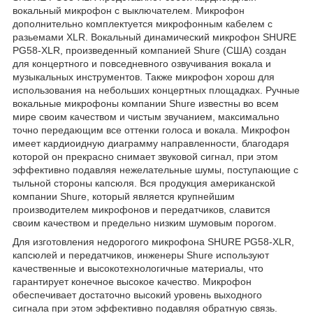
вокальный микрофон c выключателем. Микрофон
дополнительно комплектуется микрофонным кабелем с
разьемами XLR. Вокальный динамический микрофон SHURE
PG58-XLR, произведенный компанией Shure (США) создан
для концертного и повседневного озвучивания вокала и
музыкальных инструментов. Также микрофон хорош для
использования на небольших концертных площадках. Ручные
вокальные микрофоны компании Shure известны во всем
мире своим качеством и чистым звучанием, максимально
точно передающим все оттенки голоса и вокала. Микрофон
имеет кардиоидную диаграмму направленности, благодаря
которой он прекрасно снимает звуковой сигнал, при этом
эффективно подавляя нежелательные шумы, поступающие с
тыльной стороны капсюля. Вся продукция американской
компании Shure, который является крупнейшим
производителем микрофонов и передатчиков, славится
своим качеством и предельно низким шумовым порогом.
Для изготовления недорогого микрофона SHURE PG58-XLR,
капсюлей и передатчиков, инженеры Shure используют
качественные и высокотехнологичные материалы, что
гарантирует конечное высокое качество. Микрофон
обеспечивает достаточно высокий уровень выходного
сигнала при этом эффективно подавляя обратную связь.