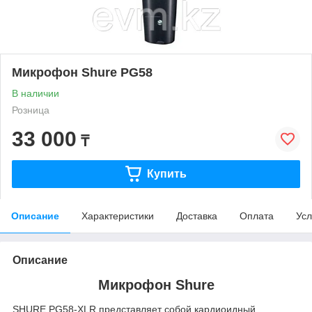
Микрофон Shure PG58
В наличии
Розница
33 000
₸
Купить
Описание
Характеристики
Доставка
Оплата
Усл
Описание
Микрофон Shure
SHURE PG58-XLR представляет собой кардиоидный