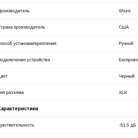
роизводитель
Shure
трана производитель
США
пособ установки/крепления
Ручной
одключение устройства
Беспров
Цвет
Черный
ип разъема
XLR
Характеристики
увствительность
-51.5 дБ