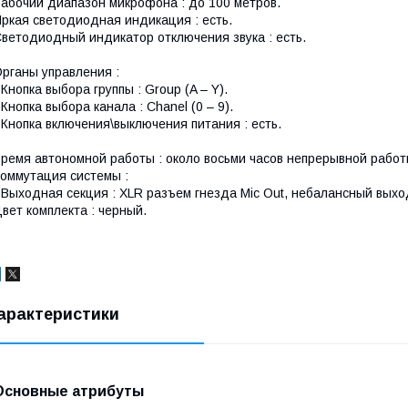
абочий диапазон микрофона : до 100 метров.
ркая светодиодная индикация : есть.
ветодиодный индикатор отключения звука : есть.
рганы управления :
 Кнопка выбора группы : Group (A – Y).
 Кнопка выбора канала : Chanel (0 – 9).
 Кнопка включения\выключения питания : есть.
ремя автономной работы : около восьми часов непрерывной работ
оммутация системы :
 Выходная секция : XLR разъем гнезда Mic Out, небалансный выход
вет комплекта : черный.
арактеристики
Основные атрибуты