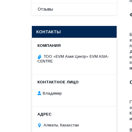
п
Отзывы
КОНТАКТЫ
Б
е
п
д
ТОО «EVM Азия Центр» EVM ASIA-
к
CENTRE
п
м
Владимир
П
о
К
и
Алматы, Казахстан
В