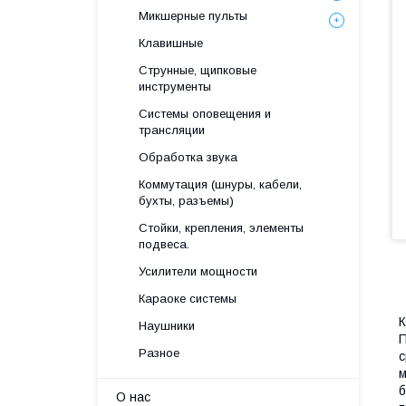
Микшерные пульты
Клавишные
Струнные, щипковые
инструменты
Системы оповещения и
трансляции
Обработка звука
Коммутация (шнуры, кабели,
бухты, разъемы)
Стойки, крепления, элементы
подвеса.
Усилители мощности
Караоке системы
К
Наушники
П
Разное
с
м
б
О нас