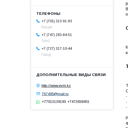
р
В
п
+7 (701) 313-91-93
ВаЦап
+7 (747) 283-84-51
Tele2
К
+7 (727) 317-10-44
к
Город
Т
http://www.evm.kz
С
767495@mail.ru
-
-
+77013139193 +7472838451
-
Р
Ф