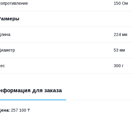
опротивление
150 Ом
Размеры
Длина
224 мм
Диаметр
53 мм
ес
300 г
нформация для заказа
Цена:
257 100 ₸