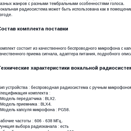
азных жанров с разными тембральными особенностями голоса.
окальная радиосистема может быть использована как в помещении
огоде.
Состав комплекта поставки
омплект состоит из качественного беспроводного микрофона с ка
ачественного приема сигнала, адаптера питания, подробного опис
Технические характеристики вокальной радиосист
ип устройства : беспроводная радиосистема с ручным микрофоно
пецификация комплекта :
 Модель передатчика : ВLX2.
 Модель приемника : BLX4.
 Модель капсуля микрофона : PG58.
абочие частоты : 606 - 638 МГц.
ункция выбора радиоканала : есть