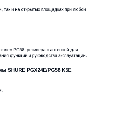
, так и на открытых площадках при любой
псюлем PG58, ресивера с антенной для
ания функций и руководства эксплуатации.
емы SHURE PGX24E/PG58 K5E
м.