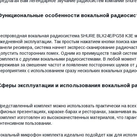
редлагая Вам легендарное звучание радиосистем компании Shure
Функциональные особенности вокальной радиоси
еспроводная вокальная радиосистема SHURE BLX24E/PG58 K3E ма
жедневной эксплуатации. Так простым нажатием кнопки поиска кан
анели ресивера, система начнет экспресс-сканирование радиочаст
опустить посторонних помех. Одним из преимуществ такой систе
омплекта с другими вокальными радиосистемами. В любой момент
ереживая за смешение частот и появление посторонних шумов от 
ероприятиях с использованием сразу нескольких вокальных радио
Сферы эксплуатации и использования вокальной р
редставленный комплект можно использовать практически на всех 
фисных презентациях, караоке-барах и ресторанах, заканчивая в
омплект изготовлен из высококачественных материалов, что гаран
нтенсивном пользовании.
окальный микрофон комплекта идеально подойдет как для исполн