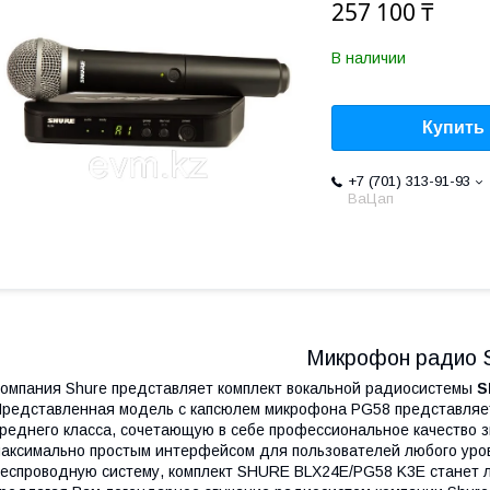
257 100 ₸
В наличии
Купить
+7 (701) 313-91-93
ВаЦап
Микрофон радио 
омпания Shure представляет комплект вокальной радиосистемы
S
редставленная модель с капсюлем микрофона PG58 представляет
реднего класса, сочетающую в себе профессиональное качество з
аксимально простым интерфейсом для пользователей любого уров
еспроводную систему, комплект SHURE BLX24E/PG58 K3E станет л