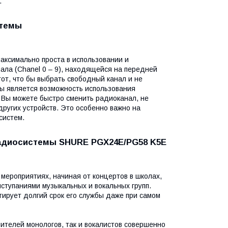
.
стемы
ксимально проста в использовании и
ала (Chanel 0 – 9), находящейся на передней
от, что бы выбрать свободный канал и не
мы является возможность использования
 Вы можете быстро сменить радиоканал, не
других устройств. Это особенно важно на
систем.
адиосистемы SHURE PGX24E/PG58 K5E
мероприятиях, начиная от концертов в школах,
ыступаниями музыкальных и вокальных групп.
тирует долгий срок его службы даже при самом
ителей монологов, так и вокалистов совершенно