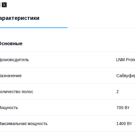
арактеристики
Основные
роизводитель
LNM Prot
азначение
Сабвуфе
оличество полос
2
Мощность
700 Вт
аксимальная мощность
1400 Вт