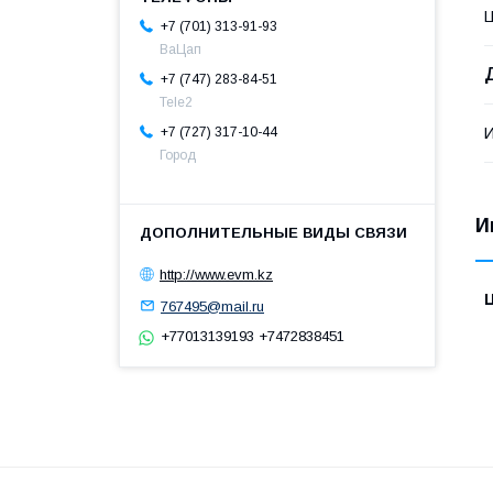
Ц
+7 (701) 313-91-93
ВаЦап
+7 (747) 283-84-51
Tele2
+7 (727) 317-10-44
Город
И
http://www.evm.kz
767495@mail.ru
+77013139193 +7472838451