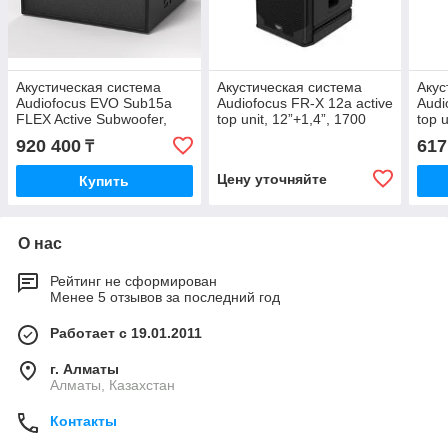
Акустическая система
Акустическая система
Акус
Audiofocus EVO Sub15a
Audiofocus FR-X 12a active
Audi
FLEX Active Subwoofer,
top unit, 12”+1,4”, 1700
top 
15”, 1100 Wrms
Wrms
2-wa
920 400
617
₸
Цену уточняйте
Купить
О нас
Рейтинг не сформирован
Менее 5 отзывов за последний год
Работает с 19.01.2011
г. Алматы
Алматы, Казахстан
Контакты