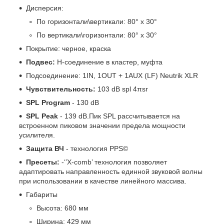
Дисперсия:
По горизонтали\вертикали: 80° x 30°
По вертикали\горизонтали: 80° x 30°
Покрытие: черное, краска
Подвес:
H-соединение в кластер, муфта
Подсоединение: 1IN, 1OUT + 1AUX (LF) Neutrik XLR
Чувствительность:
103 dB spl 4πsr
SPL Program
- 130 dB
SPL Peak
- 139 dB.
Пик SPL рассчитывается на
встроенном пиковом значении предела мощности
усилителя.
Защита ВЧ
- технология PPS©
Пресеты:
-‘’X-comb’ технология позволяет
адаптировать направленность единной звуковой волны
при использовании в качестве линейного массива.
Габариты
Высота: 680 мм
Ширина: 429 мм