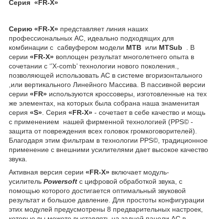
Серия «FR-X»
Серию «
FR-X
»
представляет линия наших
профессиональных АС, идеально подходящих для
комбинации с сабвуфером модели
MTB
или
MTSub
. В
серии
«FR-X»
воплощен результат многолетнего опыта в
сочетании с ‘’X-comb’ технологии нового поколения.,
позволяющей использовать АС в системе вгоризонтального
,или вертикального Линейного Массива. В пассивной версии
серии
«FR»
используются кроссоверы, изготовленные на тех
же элементах, на которых была собрана наша знаменитая
серия
«S»
. Серия
«FR-X»
- сочетает в себе качество и мощь
с применением нашей фирменной технологией (PPS© -
защита от повреждения всех головок громкоговорителей).
Благодаря этим фильтрам в технологии PPS©, традиционное
применение с внешними усилителями дает высокое качество
звука.
Активная версия серии
«FR-X»
включает модуль-
усилитель
Powersoft
с цифровой обработкой звука, с
помощью которого достигается оптимальный звуковой
результат и большое давление. Для простоты конфигурации
этих модулей предусмотрены 8 предварительных настроек,
которые вы можете выставлять на задней панели АС в