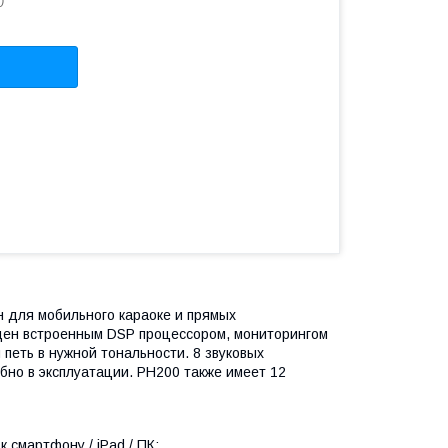
0
 для мобильного караоке и прямых
щен встроенным DSP процессором, мониторингом
 петь в нужной тональности. 8 звуковых
но в эксплуатации. PH200 также имеет 12
 смартфону / iPad / ПК;