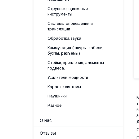
Струнные, щипковые
инструменты
Системы оповещения и
трансляции
Обработка звука
Коммутация (шнуры, кабели,
бухты, разъемы)
Стойки, крепления, элементы
подвеса.
Усилители мощности
Караоке системы
Наушники
М
т
Разное
в
э
О нас
д
О
Отзывы
П