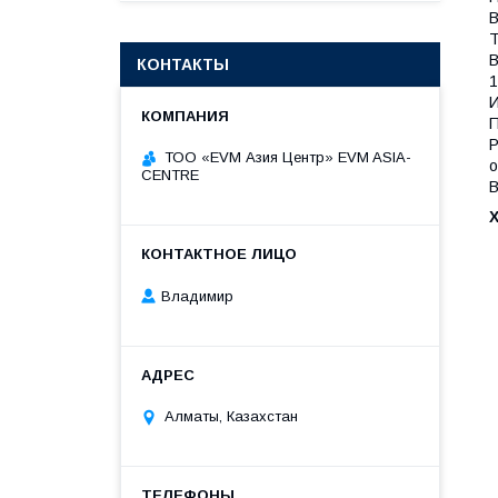
В
Т
В
КОНТАКТЫ
1
И
П
Р
ТОО «EVM Азия Центр» EVM ASIA-
о
CENTRE
В
Владимир
Алматы, Казахстан