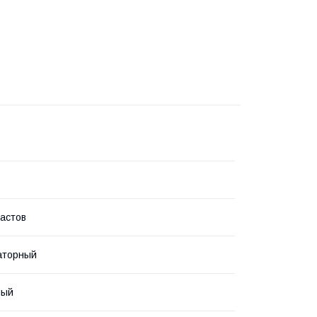
астов
аторный
ный