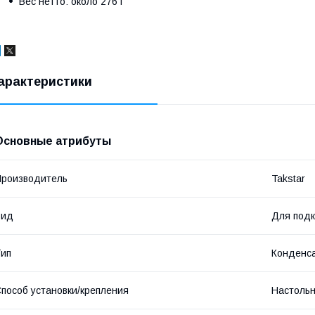
Вес нетто: около 276 г
арактеристики
Основные атрибуты
роизводитель
Takstar
Вид
Для подк
ип
Конденс
пособ установки/крепления
Настоль