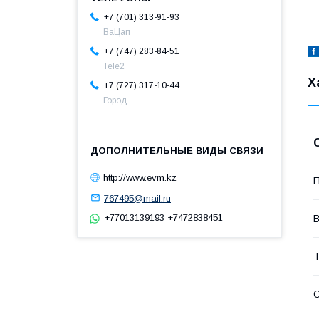
+7 (701) 313-91-93
ВаЦап
+7 (747) 283-84-51
Tele2
Х
+7 (727) 317-10-44
Город
http://www.evm.kz
П
767495@mail.ru
+77013139193 +7472838451
Т
С