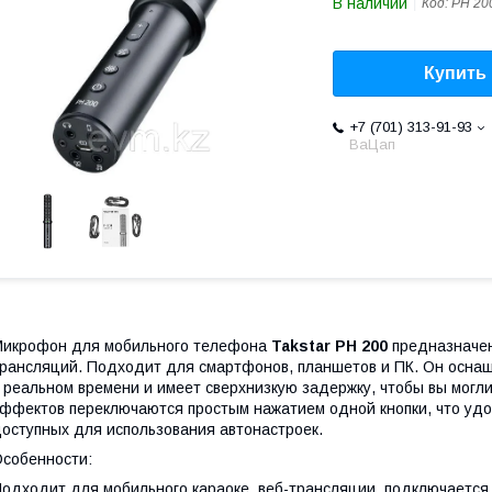
В наличии
Код:
PH 20
Купить
+7 (701) 313-91-93
ВаЦап
икрофон для мобильного телефона
Takstar PH 200
предназначен
рансляций. Подходит для смартфонов, планшетов и ПК. Он осна
 реальном времени и имеет сверхнизкую задержку, чтобы вы могли
ффектов переключаются простым нажатием одной кнопки, что удоб
оступных для использования автонастроек.
собенности:
одходит для мобильного караоке, веб-трансляции, подключается к