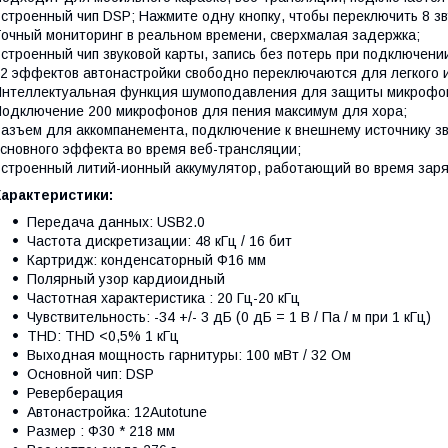
строенный чип DSP; Нажмите одну кнопку, чтобы переключить 8 з
очный мониторинг в реальном времени, сверхмалая задержка;
строенный чип звуковой карты, запись без потерь при подключени
2 эффектов автонастройки свободно переключаются для легкого 
нтеллектуальная функция шумоподавления для защиты микрофона
одключение 200 микрофонов для пения максимум для хора;
азъем для аккомпанемента, подключение к внешнему источнику з
сновного эффекта во время веб-трансляции;
строенный литий-ионный аккумулятор, работающий во время заря
Характеристики:
Передача данных: USB2.0
Частота дискретизации: 48 кГц / 16 бит
Картридж: конденсаторный Ф16 мм
Полярный узор кардиоидный
Частотная характеристика : 20 Гц-20 кГц
Чувствительность: -34 +/- 3 дБ (0 дБ = 1 В / Па / м при 1 кГц)
THD: THD <0,5% 1 кГц
Выходная мощность гарнитуры: 100 мВт / 32 Ом
Основной чип: DSP
Реверберация
Автонастройка: 12Autotune
Размер : Ф30 * 218 мм