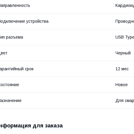
аправленность
Кардиои
одключение устройства
Проводн
ип разъема
USB Typ
Цвет
Черный
арантийный срок
12 мес
остояние
Новое
азначение
Для сма
нформация для заказа