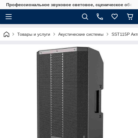
Профессиональное звуковое световое, сценическое обору
Товары и услуги
Акустические системы
SST115P Акт