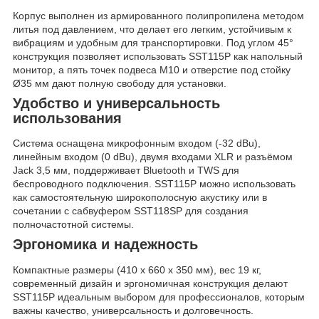
Корпус выполнен из армированного полипропилена методом
литья под давлением, что делает его легким, устойчивым к
вибрациям и удобным для транспортировки. Под углом 45°
конструкция позволяет использовать SST115P как напольный
монитор, а пять точек подвеса M10 и отверстие под стойку
Ø35 мм дают полную свободу для установки.
Удобство и универсальность
использования
Система оснащена микрофонным входом (-32 dBu),
линейным входом (0 dBu), двумя входами XLR и разъёмом
Jack 3,5 мм, поддерживает Bluetooth и TWS для
беспроводного подключения. SST115P можно использовать
как самостоятельную широкополосную акустику или в
сочетании с сабвуфером SST118SP для создания
полночастотной системы.
Эргономика и надежность
Компактные размеры (410 x 660 x 350 мм), вес 19 кг,
современный дизайн и эргономичная конструкция делают
SST115P идеальным выбором для профессионалов, которым
важны качество, универсальность и долговечность.