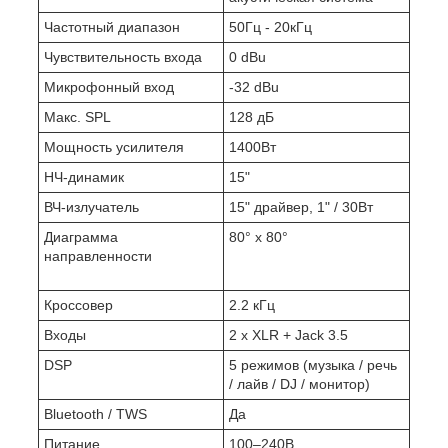
Частотный диапазон
50Гц - 20кГц
Чувствительность входа
0 dBu
Микрофонный вход
-32 dBu
Макс. SPL
128 дБ
Мощность усилителя
1400Вт
НЧ-динамик
15"
ВЧ-излучатель
15" драйвер, 1" / 30Вт
Диаграмма
80° x 80°
направленности
Кроссовер
2.2 кГц
Входы
2 x XLR + Jack 3.5
DSP
5 режимов (музыка / речь
/ лайв / DJ / монитор)
Bluetooth / TWS
Да
Питание
100–240В