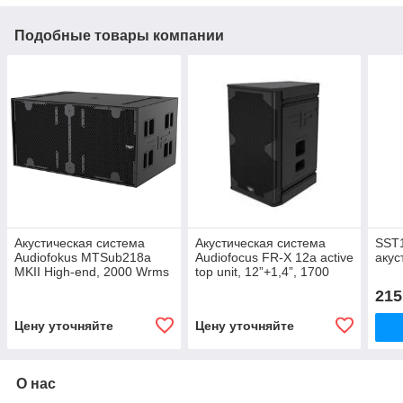
Подобные товары компании
Акустическая система
Акустическая система
SST1
Audiofokus MTSub218a
Audiofocus FR-X 12a active
акус
MKII High-end, 2000 Wrms
top unit, 12”+1,4”, 1700
Wrms
215
Цену уточняйте
Цену уточняйте
О нас