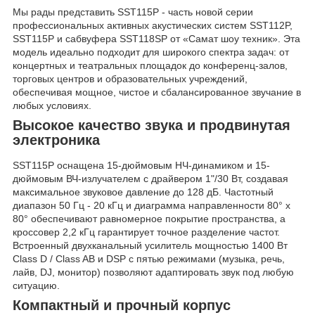
Мы рады представить SST115P - часть новой серии
профессиональных активных акустических систем SST112P,
SST115P и сабвуфера SST118SP от «Самат шоу техник». Эта
модель идеально подходит для широкого спектра задач: от
концертных и театральных площадок до конференц-залов,
торговых центров и образовательных учреждений,
обеспечивая мощное, чистое и сбалансированное звучание в
любых условиях.
Высокое качество звука и продвинутая
электроника
SST115P оснащена 15-дюймовым НЧ-динамиком и 15-
дюймовым ВЧ-излучателем с драйвером 1"/30 Вт, создавая
максимальное звуковое давление до 128 дБ. Частотный
диапазон 50 Гц - 20 кГц и диаграмма направленности 80° x
80° обеспечивают равномерное покрытие пространства, а
кроссовер 2,2 кГц гарантирует точное разделение частот.
Встроенный двухканальный усилитель мощностью 1400 Вт
Class D / Class AB и DSP с пятью режимами (музыка, речь,
лайв, DJ, монитор) позволяют адаптировать звук под любую
ситуацию.
Компактный и прочный корпус