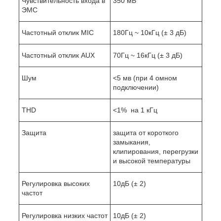
Чувствительность входа в
350 мВ
ЭМС
Частотный отклик MIC
180Гц ~ 10кГц (± 3 дБ)
Частотный отклик AUX
70Гц ~ 16кГц (± 3 дБ)
Шум
<5 мв (при 4 омном
подключении)
THD
<1% на 1 кГц
Защита
защита от короткого
замыкания,
клипирования, перегрузки
и высокой температуры
Регулировка высоких
10дБ (± 2)
частот
Регулировка низких частот
10дБ (± 2)