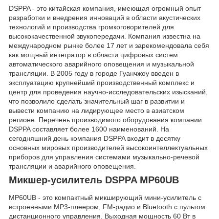
DSPPA - это китайская компания, имеющая огромный опыт
разработки и внедрения инноваций в области акустических
технологий и производства громкоговорителей для
высококачественной звукопередачи. Компания известна на
международном рынке более 17 лет и зарекомендовала себя
как мощный интегратор в области цифровых систем
автоматического аварийного оповещения и музыкальной
трансляции. В 2005 году в городе Гуанчжоу введен в
эксплуатацию крупнейший производственный комплекс и
центр для проведения научно-исследовательских изысканий,
что позволило сделать значительный шаг в развитии и
вывести компанию на лидирующее место в азиатском
регионе. Перечень производимого оборудования компании
DSPPA составляет более 1600 наименований. На
сегодняшний день компания DSPPA входит в десятку
основных мировых производителей высокоинтеллектуальных
приборов для управления системами музыкально-речевой
трансляции и аварийного оповещения.
Микшер-усилитель DSPPA MP60UB
MP60UB - это компактный микширующий мини-усилитель с
встроенными MP3-плеером, FM-радио и Bluetooth с пультом
дистанционного управления. Выходная мощность 60 Вт в