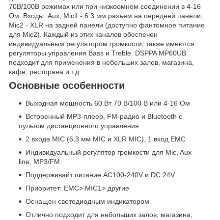
70В/100В режимах или при низкоомном соединении в 4-16
Ом. Входы: Aux, Miс1 - 6.3 мм разъем на передней панели,
Mic2 - XLR на задней панели (доступно фантомное питание
для Mic2). Каждый из этих каналов обеспечен
индивидуальным регулятором громкости, также имеются
регуляторы управления Bass и Treble. DSPPA MP60UB
подходит для применения в небольших залов, магазина,
кафе, ресторана и т.д.
Основные особенности
Выходная мощность 60 Вт 70 В/100 В или 4-16 Ом
Встроенный MP3-плеер, FM-радио и Bluetooth с
пультом дистанционного управления
2 входа MIC (6,3 мм MIC и XLR MIC), 1 вход EMC
Индивидуальный регулятор громкости для Mic, Aux
line, MP3/FM
Поддерживайт питание AC100-240V и DC 24V
Приоритет: EMC> MIC1> другие
Оснащен светодиодным индикатором
Отлично подходит для небольших залов, магазина,