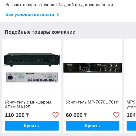
Возврат товара в течение 14 дней по договоренности
Все условия возврата
Подобные товары компании
Усилитель с микшером
Усилитель MP-7070L 70вт
MP9
APart MA125
усил
110 100
60 600
104
₸
₸
Купить
Купить