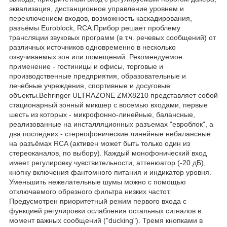
эквализация, дистанционное управление уровнем и
переключением входов, возможность каскадирования,
разъёмы Euroblock, RCA.Прибор решает проблему
трансляции звуковых программ (в т.ч. речевых сообщений) от
различных источников одновременно в несколько
озвучиваемых зон или помещений. Рекомендуемое
применение - гостиницы и офисы, торговые и
производственные предприятия, образовательные и
лечебные учреждения, спортивные и досуговые
объекты.Behringer ULTRAZONE ZMX8210 представляет собой
стационарный зонный микшер с восемью входами, первые
шесть из которых - микрофонно-линейные, балансные,
реализованные на инсталляционных разъемах "евроблок", а
два последних - стереофонические линейные небалансные
на разъёмах RCA (активен может быть только один из
стереоканалов, по выбору). Каждый монофонический вход
имеет регулировку чувствительности, аттенюатор (-20 дБ),
кнопку включения фантомного питания и индикатор уровня.
Уменьшить нежелательные шумы можно с помощью
отключаемого обрезного фильтра низких частот.
Предусмотрен приоритетный режим первого входа с
функцией регулировки ослабления остальных сигналов в
момент важных сообщений ("ducking"). Тремя кнопками в