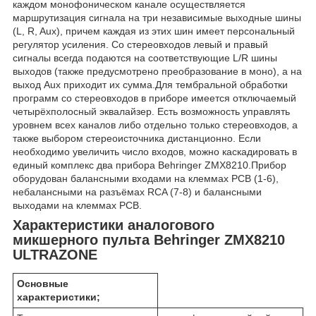
каждом монофоническом канале осуществляется
маршрутизация сигнала на три независимые выходные шины
(L, R, Aux), причем каждая из этих шин имеет персональный
регулятор усиления. Со стереовходов левый и правый
сигналы всегда подаются на соответствующие L/R шины
выходов (также предусмотрено преобразование в моно), а на
выход Aux приходит их сумма.Для тембральной обработки
программ со стереовходов в приборе имеется отключаемый
четырёхполосный эквалайзер. Есть возможность управлять
уровнем всех каналов либо отдельно только стереовходов, а
также выбором стереоисточника дистанционно. Если
необходимо увеличить число входов, можно каскадировать в
единый комплекс два прибора Behringer ZMX8210.Прибор
оборудован балансными входами на клеммах PCB (1-6),
небалансными на разъёмах RCA (7-8) и балансными
выходами на клеммах PCB.
Характеристики аналогового
микшерного пульта Behringer ZMX8210
ULTRAZONE
Основные
характеристики;