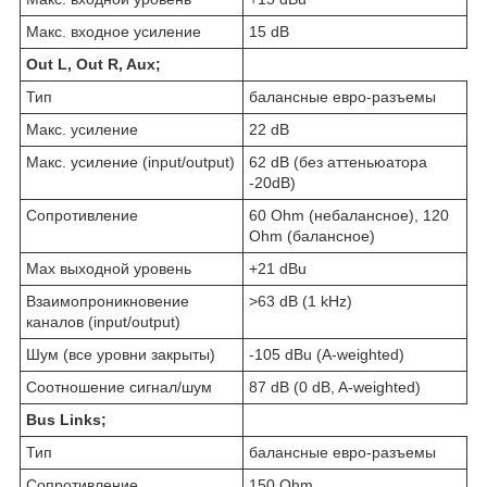
Макс. входное усиление
15 dB
Out L, Out R, Aux;
Тип
балансные евро-разъемы
Макс. усиление
22 dB
Макс. усиление (input/output)
62 dB (без аттеньюатора
-20dB)
Сопротивление
60 Ohm (небалансное), 120
Ohm (балансное)
Мах выходной уровень
+21 dBu
Взаимопроникновение
>63 dB (1 kHz)
каналов (input/output)
Шум (все уровни закрыты)
-105 dBu (A-weighted)
Соотношение сигнал/шум
87 dB (0 dB, A-weighted)
Bus Links;
Тип
балансные евро-разъемы
Сопротивление
150 Ohm