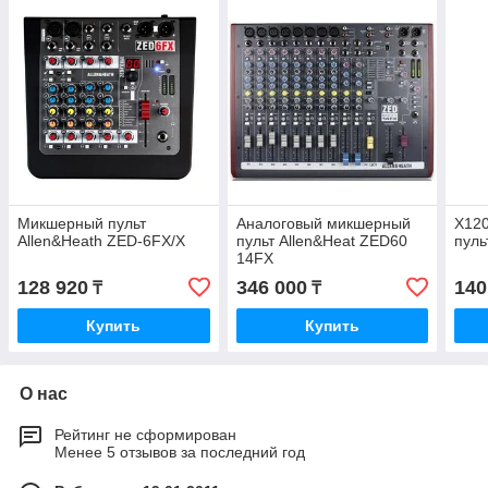
Микшерный пульт
Аналоговый микшерный
X12
Allen&Heath ZED-6FX/X
пульт Allen&Heat ZED60
пуль
14FX
128 920
346 000
140
₸
₸
Купить
Купить
О нас
Рейтинг не сформирован
Менее 5 отзывов за последний год