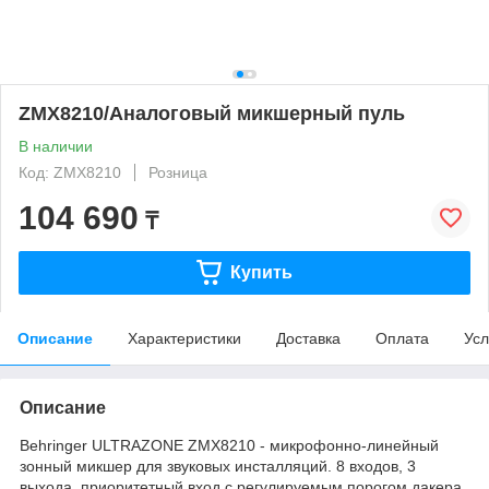
ZMX8210/Аналоговый микшерный пуль
В наличии
Код: ZMX8210
Розница
104 690
₸
Купить
Описание
Характеристики
Доставка
Оплата
Усл
Описание
Behringer ULTRAZONE ZMX8210 - микрофонно-линейный
зонный микшер для звуковых инсталляций. 8 входов, 3
выхода, приоритетный вход с регулируемым порогом дакера,