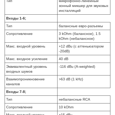
Тип
микрофонно-линейный
зонный микшер для звуковых
инсталляций
Входы 1-6;
Тип
балансные евро-разъемы
Сопротивление
3 kOhm (балансное), 1.5
kOhm (небалансное)
Макс. входной уровень
+12 dBu (с аттеньюатором
-20dB)
Макс. входное усиление
40 dB
Эквивалентный уровень
-116 dBu (A-weighted)
входных шумов
Взаимопроникновение
>63 dB (1 kHz)
каналов
Входы 7-8;
Тип
небалансные RCA
Сопротивление
10 kOhm
Макс. входной уровень
+15 dBu