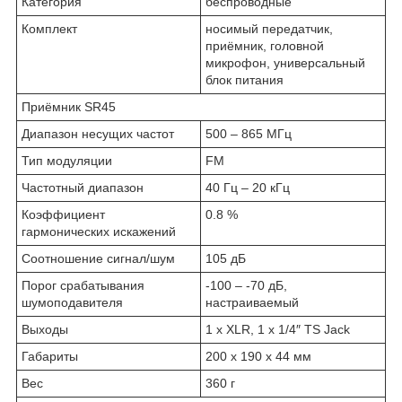
Категория
беспроводные
Комплект
носимый передатчик,
приёмник, головной
микрофон, универсальный
блок питания
Приёмник SR45
Диапазон несущих частот
500 – 865 МГц
Тип модуляции
FM
Частотный диапазон
40 Гц – 20 кГц
Коэффициент
0.8 %
гармонических искажений
Соотношение сигнал/шум
105 дБ
Порог срабатывания
-100 – -70 дБ,
шумоподавителя
настраиваемый
Выходы
1 x XLR, 1 x 1/4″ TS Jack
Габариты
200 х 190 х 44 мм
Вес
360 г