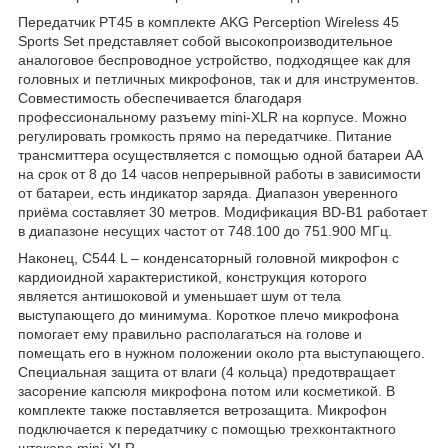
Передатчик PT45 в комплекте AKG Perception Wireless 45
Sports Set представляет собой высокопроизводительное
аналоговое беспроводное устройство, подходящее как для
головных и петличных микрофонов, так и для инструментов.
Совместимость обеспечивается благодаря
профессиональному разъему mini-XLR на корпусе. Можно
регулировать громкость прямо на передатчике. Питание
трансмиттера осуществляется с помощью одной батареи АА
на срок от 8 до 14 часов непрерывной работы в зависимости
от батареи, есть индикатор заряда. Диапазон уверенного
приёма составляет 30 метров. Модификация BD-B1 работает
в диапазоне несущих частот от 748.100 до 751.900 МГц.
Наконец, C544 L – конденсаторный головной микрофон с
кардиоидной характеристикой, конструкция которого
является антишоковой и уменьшает шум от тела
выступающего до минимума. Короткое плечо микрофона
помогает ему правильно располагаться на голове и
помещать его в нужном положении около рта выступающего.
Специальная защита от влаги (4 кольца) предотвращает
засорение капсюля микрофона потом или косметикой. В
комплекте также поставляется ветрозащита. Микрофон
подключается к передатчику с помощью трехконтактного