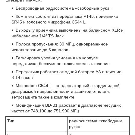
штекера mini-XLR.
Беспроводная радиосистема «свободные руки»
Комплект состоит из передатчика PT45, приёмника
SR45 и головного микрофона C544 L
Выходы у приёмника выполнены на балансном XLR и
небалансном 1/4″ TS Jack
Полоса пропускания: 30 МГц, одновременное
использование до 6 каналов
Регулировка уровня усиления на корпусе
передатчика, бесшумное включение/выключение
Передатчик работает от одной батареи АА в течение
8-14 часов
Микрофон C544 L – конденсаторный с кардиоидной
диаграммой направленности и защитой от влаги,
ветрозащита также в комплекте
Модификация BD-B1 работает в диапазоне несущих
частот от 748.100 до 751.900 МГц
Тип
радиосистема «свободные
руки»