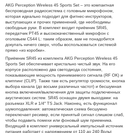
AKG Perception Wireless 45 Sports Set – это компактная
беспроводная радиосистема с головным микрофоном,
которая идеально подходит для фитнес-инструкторов,
выступающих и прочих применений, где необходимы
свободные руки. В комплект входит приёмник SR45,
передатчик PT45 и высококачественный микрофон с
оголовьем C544 L: таким образом, вам не понадобится
докупать ничего сверх, чтобы воспользоваться системой
прямо «из коробки».
Приёмник SR45 из комплекта AKG Perception Wireless 45
Sports Set обеспечивает кристально чистый звук. На его
корпусе расположено два светодиода состояния,
показывающие мощность принимаемого сигнала (RF OK) и
клиппинг (CLIP). Также там есть регулятор громкости, кнопка
выбора канала (до восьми различных частот) и бесшумная
кнопка включения/выключения для защиты подключенных
акустических систем. SR45 оснащен двумя выходами: на
разъемах XLR и 1/4″ TS Jack. Наконец, есть функционал
шумоподавления: автоматическая схема бесшумно
переключает ресивер, если принятый сигнал слишком слаб,
чтобы подавить помехи или фоновый шум приемника.
Входящий в комплект универсальный импульсный источник
питания работает с напряжением от 110 до 240 Вольт.