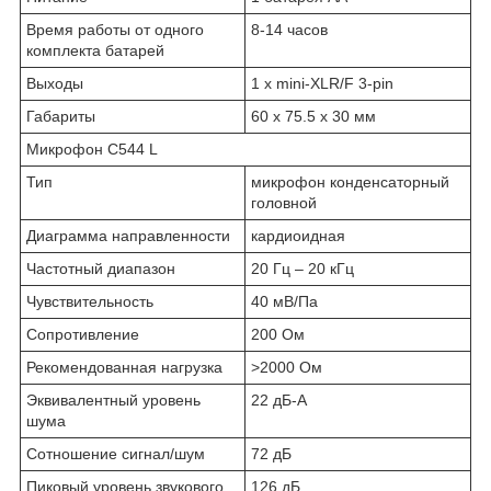
Время работы от одного
8-14 часов
комплекта батарей
Выходы
1 x mini-XLR/F 3-pin
Габариты
60 х 75.5 х 30 мм
Микрофон C544 L
Тип
микрофон конденсаторный
головной
Диаграмма направленности
кардиоидная
Частотный диапазон
20 Гц – 20 кГц
Чувствительность
40 мВ/Па
Сопротивление
200 Ом
Рекомендованная нагрузка
>2000 Ом
Эквивалентный уровень
22 дБ-А
шума
Сотношение сигнал/шум
72 дБ
Пиковый уровень звукового
126 дБ