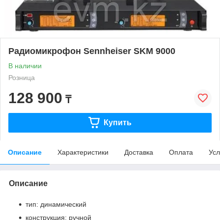
Радиомикрофон Sennheiser SKM 9000
В наличии
Розница
128 900
₸
Купить
Описание
Характеристики
Доставка
Оплата
Усл
Описание
тип: динамический
конструкция: ручной