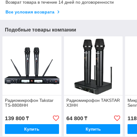
Возврат товара в течение 14 дней по договоренности
Все условия возврата
Подобные товары компании
Радиомикрофон Takstar
Радиомикрофон TAKSTAR
Мик
TS-8808HH
X3HH
Senn
139 800
64 800
118
₸
₸
Купить
Купить