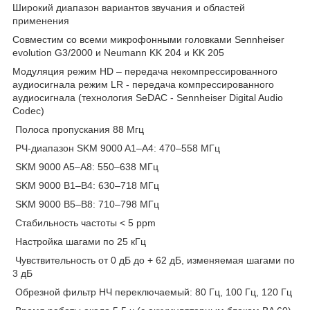
Широкий диапазон вариантов звучания и областей
применения
Совместим со всеми микрофонными головками Sennheiser
evolution G3/2000 и Neumann KK 204 и KK 205
Модуляция режим HD – передача некомпрессированного
аудиосигнала режим LR - передача компрессированного
аудиосигнала (технология SeDAC - Sennheiser Digital Audio
Codec)
Полоса пропускания 88 Мгц
РЧ-диапазон SKM 9000 A1–A4: 470–558 МГц
SKM 9000 A5–A8: 550–638 МГц
SKM 9000 B1–B4: 630–718 МГц
SKM 9000 B5–B8: 710–798 МГц
Стабильность частоты < 5 ppm
Настройка шагами по 25 кГц
Чувствительность от 0 дБ до + 62 дБ, изменяемая шагами по
3 дБ
Обрезной фильтр НЧ переключаемый: 80 Гц, 100 Гц, 120 Гц