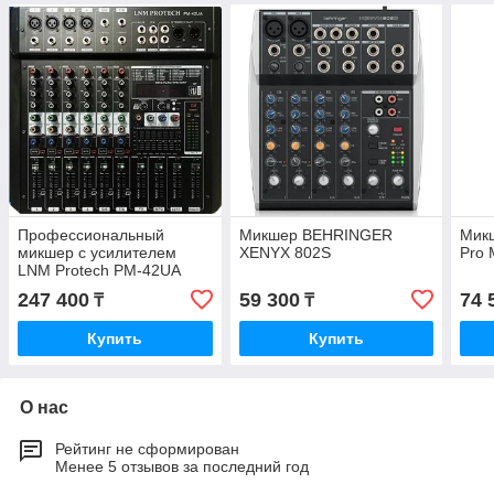
Профессиональный
Микшер BEHRINGER
Микш
микшер с усилителем
XENYX 802S
Pro
LNM Protech PM-42UA
247 400
59 300
74 
₸
₸
Купить
Купить
О нас
Рейтинг не сформирован
Менее 5 отзывов за последний год