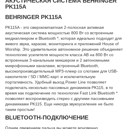
АКУСТИЧЕСКАЯ СИСТЕМА BEHRINGER
PK115A
BEHRINGER PK115A
PK115A - это сверхкомпактная 2-полосная активная
акустическая система мощностью 800 Вт со встроенным
медиаплеером и Bluetooth *, которая идеально подходит для
живого звука, караоке, мониторинга и приложений House of
Worship. Это удивительное автономное решение объединяет
технологию усилителя мощности класса AB на 800 Вт со
встроенным 3-канальным микшером и 2 автономными
микрофонными каналами, встроенный Bluetooth,
высокопроизводительный MP3-плеер со слотами для USB-
накопителя / SD / MMC-карт. и исключительную
портативность. Удобный выход Power Line позволяет
подключать несколько пассивных динамиков PK115, в то
время как подключение по технологии Fast Link Bluetooth *
позволяет воспроизводить стерео с другими пассивными
динамиками PK115. Еще никогда звукоусиление не было
таким простым!
BLUETOOTH-ПОДКЛЮЧЕНИЕ
Одним движением пальца вы можете мгновенно