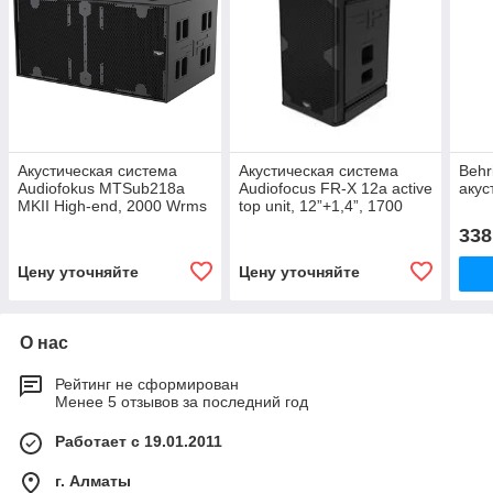
Акустическая система
Акустическая система
Behr
Audiofokus MTSub218a
Audiofocus FR-X 12a active
акус
MKII High-end, 2000 Wrms
top unit, 12”+1,4”, 1700
Wrms
338
Цену уточняйте
Цену уточняйте
О нас
Рейтинг не сформирован
Менее 5 отзывов за последний год
Работает с 19.01.2011
г. Алматы