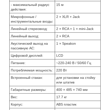
- максимальный радиус
15 м
действия:
Микрофонные /
2 × XLR + Jack
инструментальные входы:
Линейный стереовход:
2 × RCA + 1 × mini-Jack
Линейный выход:
2 × RCA
Акустический выход на
1 × Speakon
пассивную АС:
Цифровой дисплей:
LCD
Питание:
~220-240 В / 50/60 Гц
Потребляемая мощность:
220 Вт
Встроенный стакан:
для установки на стойку
или штатив
Габаритные размеры:
400 × 485 × 740 мм
Вес:
17.7 кг
Корпус:
ABS пластик