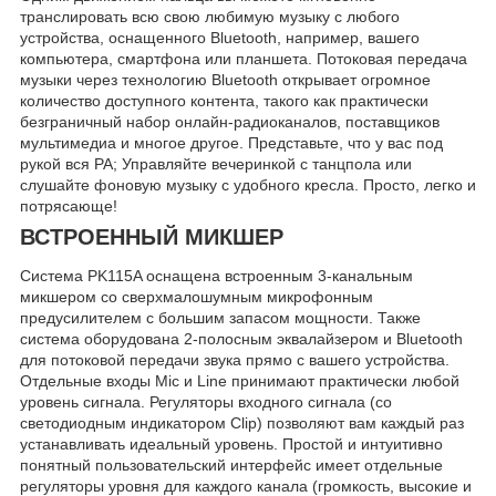
транслировать всю свою любимую музыку с любого
устройства, оснащенного Bluetooth, например, вашего
компьютера, смартфона или планшета. Потоковая передача
музыки через технологию Bluetooth открывает огромное
количество доступного контента, такого как практически
безграничный набор онлайн-радиоканалов, поставщиков
мультимедиа и многое другое. Представьте, что у вас под
рукой вся PA; Управляйте вечеринкой с танцпола или
слушайте фоновую музыку с удобного кресла. Просто, легко и
потрясающе!
ВСТРОЕННЫЙ МИКШЕР
Система PK115A оснащена встроенным 3-канальным
микшером со сверхмалошумным микрофонным
предусилителем с большим запасом мощности. Также
система оборудована 2-полосным эквалайзером и Bluetooth
для потоковой передачи звука прямо с вашего устройства.
Отдельные входы Mic и Line принимают практически любой
уровень сигнала. Регуляторы входного сигнала (со
светодиодным индикатором Clip) позволяют вам каждый раз
устанавливать идеальный уровень. Простой и интуитивно
понятный пользовательский интерфейс имеет отдельные
регуляторы уровня для каждого канала (громкость, высокие и