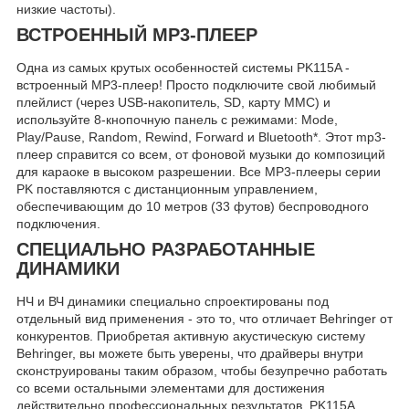
низкие частоты).
ВСТРОЕННЫЙ MP3-ПЛЕЕР
Одна из самых крутых особенностей системы PK115A -
встроенный MP3-плеер! Просто подключите свой любимый
плейлист (через USB-накопитель, SD, карту MMC) и
используйте 8-кнопочную панель с режимами: Mode,
Play/Pause, Random, Rewind, Forward и Bluetooth*. Этот mp3-
плеер справится со всем, от фоновой музыки до композиций
для караоке в высоком разрешении. Все MP3-плееры серии
PK поставляются с дистанционным управлением,
обеспечивающим до 10 метров (33 футов) беспроводного
подключения.
СПЕЦИАЛЬНО РАЗРАБОТАННЫЕ
ДИНАМИКИ
НЧ и ВЧ динамики специально спроектированы под
отдельный вид применения - это то, что отличает Behringer от
конкурентов. Приобретая активную акустическую систему
Behringer, вы можете быть уверены, что драйверы внутри
сконструированы таким образом, чтобы безупречно работать
со всеми остальными элементами для достижения
действительно профессиональных результатов. PK115A