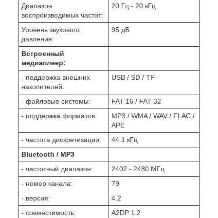
Диапазон
20 Гц - 20 кГц
воспроизводимых частот:
Уровень звукового
95 дБ
давления:
Встроенный
медиаплеер:
- поддержка внешних
USB / SD / TF
накопителей:
- файловые системы:
FAT 16 / FAT 32
- поддержка форматов:
MP3 / WMA / WAV / FLAC /
APE
- частота дискретизации:
44.1 кГц
Bluetooth / MP3
- частотный диапазон:
2402 - 2480 МГц
- номер канала:
79
- версия:
4.2
- совместимость:
A2DP 1.2